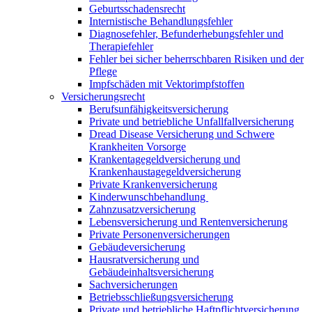
Geburtsschadensrecht
Internistische Behandlungsfehler
Diagnosefehler, Befunderhebungsfehler und
Therapiefehler
Fehler bei sicher beherrschbaren Risiken und der
Pflege
Impfschäden mit Vektorimpfstoffen
Versicherungsrecht
Berufsunfähigkeitsversicherung
Private und betriebliche Unfallfallversicherung
Dread Disease Versicherung und Schwere
Krankheiten Vorsorge
Krankentagegeldversicherung und
Krankenhaustagegeldversicherung
Private Krankenversicherung
Kinderwunschbehandlung
Zahnzusatzversicherung
Lebensversicherung und Rentenversicherung
Private Personenversicherungen
Gebäudeversicherung
Hausratversicherung und
Gebäudeinhaltsversicherung
Sachversicherungen
Betriebsschließungsversicherung
Private und betriebliche Haftpflichtversicherung