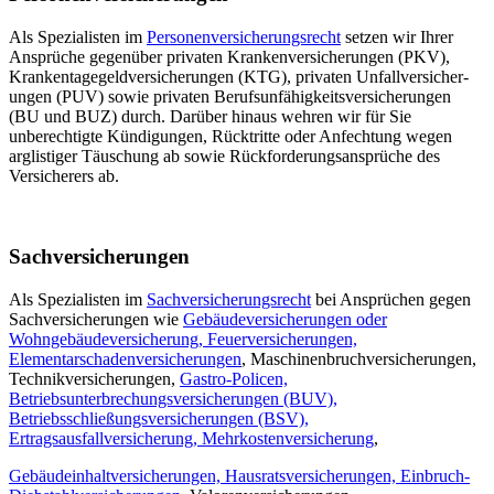
Als Spezialisten im
Personen­ver­sicherungsrecht
setzen wir Ihrer
Ansprüche gegenüber privaten Kranken­versicherungen (PKV),
Kranken­tage­geld­versicherungen (KTG), privaten Unfall­versicher­
ungen (PUV) sowie privaten Berufs­unfähigkeits­versicherungen
(BU und BUZ) durch. Darüber hinaus wehren wir für Sie
unberechtigte Kündigungen, Rücktritte oder Anfechtung wegen
arglistiger Täuschung ab sowie Rück­forderungs­ansprüche des
Versicherers ab.
Sach­versicher­ungen
Als Spezialisten im
Sach­versicherungs­recht
bei Ansprüchen gegen
Sach­versicher­ungen wie
Gebäude­versicher­ungen oder
Wohngebäudeversicherung, Feuerver­sicher­ungen,
Elementarschadenversicherungen
, Maschinen­bruch­versicher­ungen,
Technikversicherungen,
Gastro-Policen,
Betriebsunterbrechungsversicherungen (BUV),
Betriebsschließungsversicherungen (BSV),
Ertragsausfallversicherung, Mehrkostenversicherung
,
Gebäudeinhaltversicherungen, Hausrats­versicher­ungen, Einbruch-