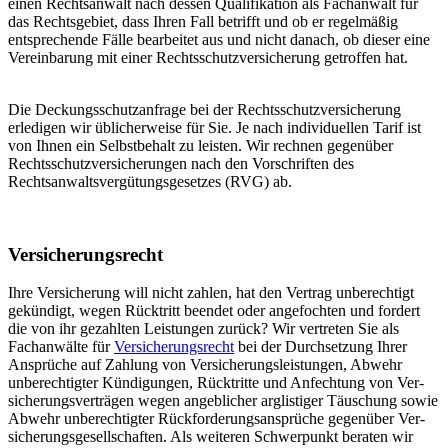
einen Rechtsanwalt nach dessen Qualifikation als Fachanwalt für
das Rechtsgebiet, dass Ihren Fall betrifft und ob er regelmäßig
entsprechende Fälle bearbeitet aus und nicht danach, ob dieser eine
Vereinbarung mit einer Rechtsschutzversicherung getroffen hat.
Die Deckungsschutzanfrage bei der Rechtsschutzversicherung
erledigen wir üblicherweise für Sie. Je nach individuellen Tarif ist
von Ihnen ein Selbstbehalt zu leisten. Wir rechnen gegenüber
Rechtsschutzversicherungen nach den Vorschriften des
Rechtsanwaltsvergütungsgesetzes (RVG) ab.
Versicherungsrecht
Ihre Versicherung will nicht zahlen, hat den Vertrag unberechtigt
gekündigt, wegen Rücktritt beendet oder angefochten und fordert
die von ihr gezahlten Leistungen zurück? Wir vertreten Sie als
Fachanwälte für
Ver­sicherungs­recht
bei der Durchsetzung Ihrer
Ansprüche auf Zahlung von Versicherungs­leistungen, Abwehr
unberechtigter Kündigungen, Rücktritte und Anfechtung von Ver­
sicher­ungs­verträgen wegen angeblicher argl­istiger Täuschung sowie
Abwehr un­berechtigter Rück­forderungs­an­sprüche gegenüber Ver­
sicherungs­gesell­schaften. Als weiteren Schwerpunkt beraten wir