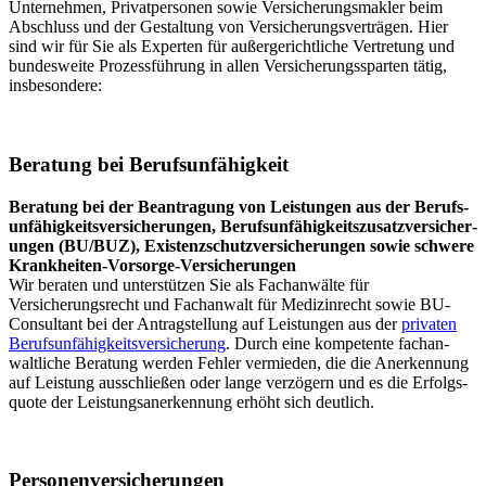
Unternehmen, Privatpersonen sowie Versicherungsmakler beim
Abschluss und der Gestaltung von Versicherungsverträgen. Hier
sind wir für Sie als Experten für außergerichtliche Vertretung und
bundesweite Prozessführung in allen Versicherungssparten tätig,
insbesondere:
Beratung bei Berufsunfähigkeit
Beratung bei der Beantragung von Leistungen aus der Berufs­
unfähigkeits­ver­sicher­ungen, Berufs­unfähigkeits­zusatz­ver­sicher­
ungen (BU/BUZ), Existenz­schutz­ver­sicher­ungen sowie schwere
Krankheiten-Vorsorge-Versicherungen
Wir beraten und unter­stützen Sie als Fachanwälte für
Versicherungsrecht und Fachanwalt für Medizinrecht sowie BU-
Consultant bei der Antrag­stellung auf Leistungen aus der
privaten
Berufs­unfähigkeits­versicherung
. Durch eine kompetente fach­an­
walt­liche Beratung werden Fehler vermieden, die die Anerkennung
auf Leistung aus­schließen oder lange verzögern und es die Erfolgs­
quote der Leistungs­anerkennung erhöht sich deutlich.
Personen­versicher­ungen