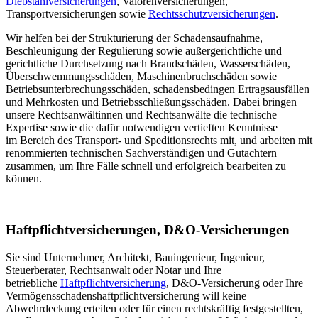
Diebstahlversicherungen
, Valorenversicherungen,
Transportversicherungen sowie
Rechts­schutz­versicherungen
.
Wir helfen bei der Strukturierung der Schadens­aufnahme,
Beschleunigung der Regulierung sowie außergerichtliche und
gerichtliche Durchsetzung nach Brand­schäden, Wasser­schäden,
Über­schwemmungs­schäden, Maschinen­bruch­schäden sowie
Betriebsunterbrechungsschäden, schadensbedingen Ertragsausfällen
und Mehrkosten und Betriebsschließungsschäden. Dabei bringen
unsere Rechtsanwältinnen und Rechtsanwälte die technische
Expertise sowie die dafür notwendigen vertieften Kenntnisse
im Bereich des Transport- und Speditionsrechts mit, und arbeiten mit
renommierten technischen Sachverständigen und Gutachtern
zusammen, um Ihre Fälle schnell und erfolgreich bearbeiten zu
können.
Haftpflichtversicherungen, D&O-Versicherungen
Sie sind Unternehmer, Architekt, Bauingenieur, Ingenieur,
Steuerberater, Rechtsanwalt oder Notar und Ihre
betriebliche
Haftpflichtversicherung
, D&O-Versicherung oder Ihre
Vermögens­schadens­haftpflicht­versicherung will keine
Abwehrdeckung erteilen oder für einen rechtskräftig festgestellten,