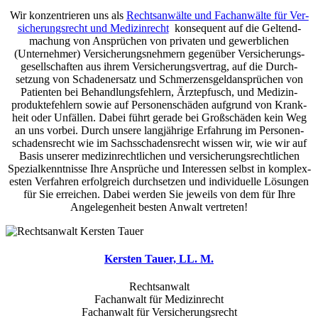
Wir konzentrieren uns als
Rechts­anwälte und Fach­an­wälte für Ver­
sicher­ungs­recht und Medi­zin­recht
kon­sequent auf die Geltend­
machung von An­sprüch­en von pri­vat­en und gewerb­lichen
(Unternehmer) Ver­sicherungs­nehmern ge­gen­über Ver­sicherungs­
gesell­schaft­en aus ihrem Ver­sicherungs­vertrag, auf die Durch­
setzung von Schaden­ersatz und Schmerzens­geld­ansprüchen von
Patienten bei Behandlungs­fehlern, Ärzte­pfusch, und Medizin­
produkte­fehlern sowie auf Personen­schäden aufgrund von Krank­
heit oder Unfällen. Dabei führt gerade bei Großschäden kein Weg
an uns vorbei. Durch unsere lang­jährige Erfahr­ung im Personen­
schadens­recht wie im Sachsschadensrecht wissen wir, wie wir auf
Basis unserer medizin­rechtlich­en und ver­sicherungs­rechtlichen
Spezial­kenntnisse Ihre An­sprüche und Interessen selbst in komplex­
esten Ver­fahren erfolgreich durch­setzen und individuelle Lösungen
für Sie erreichen. Dabei werden Sie jeweils von dem für Ihre
Angelegenheit besten Anwalt vertreten!
Kersten Tauer, LL. M.
Rechtsanwalt
Fachanwalt für Medizinrecht
Fachanwalt für Versicherungsrecht