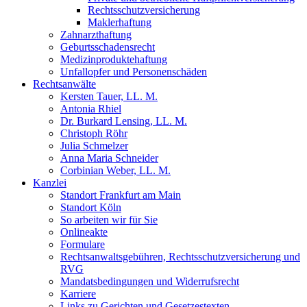
Rechtsschutzversicherung
Maklerhaftung
Zahnarzthaftung
Geburtsschadensrecht
Medizinproduktehaftung
Unfallopfer und Personenschäden
Rechtsanwälte
Kersten Tauer, LL. M.
Antonia Rhiel
Dr. Burkard Lensing, LL. M.
Christoph Röhr
Julia Schmelzer
Anna Maria Schneider
Corbinian Weber, LL. M.
Kanzlei
Standort Frankfurt am Main
Standort Köln
So arbeiten wir für Sie
Onlineakte
Formulare
Rechtsanwaltsgebühren, Rechtsschutzversicherung und
RVG
Mandatsbedingungen und Widerrufsrecht
Karriere
Links zu Gerichten und Gesetzestexten