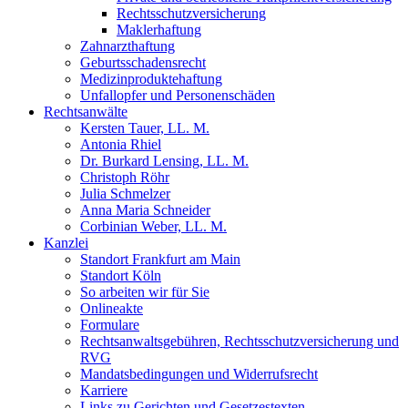
Rechtsschutzversicherung
Maklerhaftung
Zahnarzthaftung
Geburtsschadensrecht
Medizinproduktehaftung
Unfallopfer und Personenschäden
Rechtsanwälte
Kersten Tauer, LL. M.
Antonia Rhiel
Dr. Burkard Lensing, LL. M.
Christoph Röhr
Julia Schmelzer
Anna Maria Schneider
Corbinian Weber, LL. M.
Kanzlei
Standort Frankfurt am Main
Standort Köln
So arbeiten wir für Sie
Onlineakte
Formulare
Rechtsanwaltsgebühren, Rechtsschutzversicherung und
RVG
Mandatsbedingungen und Widerrufsrecht
Karriere
Links zu Gerichten und Gesetzestexten