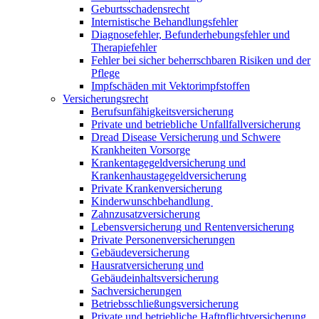
Geburtsschadensrecht
Internistische Behandlungsfehler
Diagnosefehler, Befunderhebungsfehler und
Therapiefehler
Fehler bei sicher beherrschbaren Risiken und der
Pflege
Impfschäden mit Vektorimpfstoffen
Versicherungsrecht
Berufsunfähigkeitsversicherung
Private und betriebliche Unfallfallversicherung
Dread Disease Versicherung und Schwere
Krankheiten Vorsorge
Krankentagegeldversicherung und
Krankenhaustagegeldversicherung
Private Krankenversicherung
Kinderwunschbehandlung
Zahnzusatzversicherung
Lebensversicherung und Rentenversicherung
Private Personenversicherungen
Gebäudeversicherung
Hausratversicherung und
Gebäudeinhaltsversicherung
Sachversicherungen
Betriebsschließungsversicherung
Private und betriebliche Haftpflichtversicherung