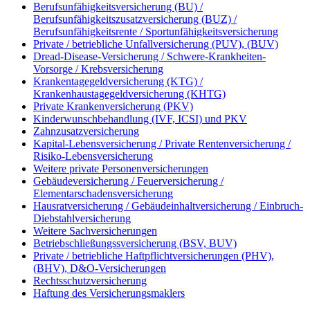
Berufsunfähigkeitsversicherung (BU) /
Berufsunfähigkeitszusatzversicherung (BUZ) /
Berufsunfähigkeitsrente / Sportunfähigkeitsversicherung
Private / betriebliche Unfallversicherung (PUV), (BUV)
Dread-Disease-Versicherung / Schwere-Krankheiten-
Vorsorge / Krebsversicherung
Krankentagegeldversicherung (KTG) /
Krankenhaustagegeldversicherung (KHTG)
Private Krankenversicherung (PKV)
Kinderwunschbehandlung (IVF, ICSI) und PKV
Zahnzusatzversicherung
Kapital-Lebensversicherung / Private Rentenversicherung /
Risiko-Lebensversicherung
Weitere private Personenversicherungen
Gebäudeversicherung / Feuerversicherung /
Elementarschadensversicherung
Hausratversicherung / Gebäudeinhaltversicherung / Einbruch-
Diebstahlversicherung
Weitere Sachversicherungen
Betriebschließungssversicherung (BSV, BUV)
Private / betriebliche Haftpflichtversicherungen (PHV),
(BHV), D&O-Versicherungen
Rechtsschutzversicherung
Haftung des Versicherungsmaklers