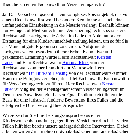
Brauche ich einen Fachanwalt für Versicherungsrecht?
Ja! Das Versicherungsrecht ist ein komplexes Spezialgebiet, das von
einem Rechtsanwalt sowohl besondere Kenntnisse als auch eine
umfangreiche Einarbeitung in die Materie verlangt. Deshalb können
nur wenige auf Medizinrecht und Versicherungsrecht spezialisierte
Rechtsanwälte sachgerechte Arbeit im Falle der Ablehnung der
Erstattung für eine Kinderwunschbehandlung leisten, um so für Sie
als Mandant gute Ergebnissen zu erzielen. Aufgrund der
nachgewiesenen besonderen theoretischen Kenntnisse und
praktischen Erfahrung wurde Herrn Rechtsanwalt
Kersten
Tauer
und Frau Rechtsanwältin
Antonia Rhiel
von der
Rechtsanwaltskammer Frankfurt am Main sowie Herrn
Rechtsanwalt
Dr. Burkard Lensing
von der Rechtsanwaltskammer
Hamm die Befugnis verliehen, den Titel Fachanwalt / Fachanwältin
für Versicherungsrecht zu führen. Herr Rechtsanwalt
Kersten
Tauer
ist Mitglied der Arbeitsgemeinschaft Versicherungsrecht im
Deutschen Anwaltsverein. Unsere Qualifikation bietet Ihnen die
Basis für eine juristisch fundierte Bewertung Ihres Falles und die
erfolgreiche Durchsetzung Ihrer Ansprüche.
Wir setzen für Sie Ihre Leistungsansprüche aus einer
Kinderwunschbehandlung gegen Ihren Versicherer durch. In vielen
Fällen hilft hier bereits unsere außergerichtliche Intervention. Dabei
arbeiten wir eng mit mehreren gynäkologischen und andrologischen