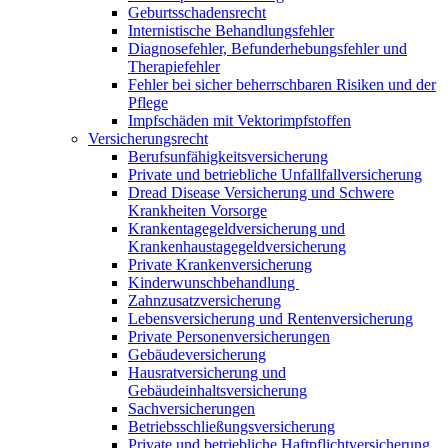
Geburtsschadensrecht
Internistische Behandlungsfehler
Diagnosefehler, Befunderhebungsfehler und
Therapiefehler
Fehler bei sicher beherrschbaren Risiken und der
Pflege
Impfschäden mit Vektorimpfstoffen
Versicherungsrecht
Berufsunfähigkeitsversicherung
Private und betriebliche Unfallfallversicherung
Dread Disease Versicherung und Schwere
Krankheiten Vorsorge
Krankentagegeldversicherung und
Krankenhaustagegeldversicherung
Private Krankenversicherung
Kinderwunschbehandlung
Zahnzusatzversicherung
Lebensversicherung und Rentenversicherung
Private Personenversicherungen
Gebäudeversicherung
Hausratversicherung und
Gebäudeinhaltsversicherung
Sachversicherungen
Betriebsschließungsversicherung
Private und betriebliche Haftpflichtversicherung