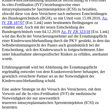
Kinderwunschbehandlung (künstliche Befruchtung) in Form einer
In-vitro-Fertilisation (IVF) beziehungsweise einer
intrazytoplasmatische Spermieninjektion (ICSI) zu bezahlen,
obwohl diese von dem Versicherer nach mehreren Entscheidungen
des Bundesgerichtshofs (BGH), so mit Urteil vom 15.09.2010,
Az.
IV ZR 187/07
[Ext. Link] unter bestimmten Bedingungen zu
erstatten sind. Auch mit der neuen Entscheidung des
Bundesgerichtshofs vom 04.12.2019
Az. IV ZR 323/18
[Ext. Link]
wird das Recht der Versicherungsnehmer auf die Erstattungspflicht
einer Kinderwunschbehandlung durch die PKV gestärkt, in dem das
Selbstbestimmungsrecht des Paares auch grundsätzlich bei der
Entscheidung, sich den Kinderwunsch in fortgeschrittenem Alter
unter Inkaufnahme altersspezifischer Risiken zu erfüllen, anerkannt
wurde.
Erfahrungsgemäß wird bei Ablehnung der Erstattungspflicht
regelmäßig entweder von dem Krankenversicherer behauptet, der
gesetzlich versicherte Partner sei an der Notwendigkeit der
Kinderwunschbehandlung schuld.
Eine andere Strategie ist der Versuch des Versicherers, mit dem
Verweis auf die In-vitro-Fertilisation (IVF) die medizinische
Notwendigkeit der nur unwesentlich
teuereren intrazytoplasmatischen Spermieninjektion (ICSI) zu
bestreiten.