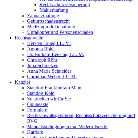
Rechtsschutzversicherung
Maklerhaftung
Zahnarzthaftung
Geburtsschadensrecht
Medizinproduktehaftung
Unfallopfer und Personenschäden
Rechtsanwälte
Kersten Tauer, LL. M.
Antonia Rhiel
Dr. Burkard Lensing, LL. M.
Christoph Röhr
Julia Schmelzer
Anna Maria Schneider
Corbinian Weber, LL. M.
Kanzlei
Standort Frankfurt am Main
Standort Köln
So arbeiten wir für Sie
Onlineakte
Formulare
Rechtsanwaltsgebühren, Rechtsschutzversicherung und
RVG
Mandatsbedingungen und Widerrufsrecht
Karriere
Links zu Gerichten und Gesetzestexten