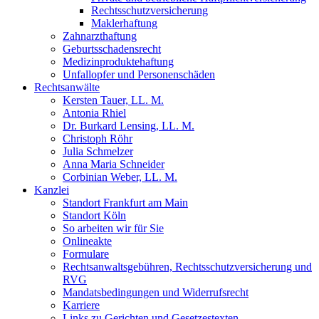
Rechtsschutzversicherung
Maklerhaftung
Zahnarzthaftung
Geburtsschadensrecht
Medizinproduktehaftung
Unfallopfer und Personenschäden
Rechtsanwälte
Kersten Tauer, LL. M.
Antonia Rhiel
Dr. Burkard Lensing, LL. M.
Christoph Röhr
Julia Schmelzer
Anna Maria Schneider
Corbinian Weber, LL. M.
Kanzlei
Standort Frankfurt am Main
Standort Köln
So arbeiten wir für Sie
Onlineakte
Formulare
Rechtsanwaltsgebühren, Rechtsschutzversicherung und
RVG
Mandatsbedingungen und Widerrufsrecht
Karriere
Links zu Gerichten und Gesetzestexten