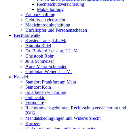
Rechtsschutzversicherung
Maklerhaftung
Zahnarzthaftung
Geburtsschadensrecht
Medizinproduktehaftung
Unfallopfer und Personenschäden
Rechtsanwälte
Kersten Tauer, LL. M.
Antonia Rhiel
Dr. Burkard Lensing, LL. M.
Christoph Röhr
Julia Schmelzer
Anna Maria Schneider
Corbinian Weber, LL. M.
Kanzlei
Standort Frankfurt am Main
Standort Köln
So arbeiten wir für Sie
Onlineakte
Formulare
Rechtsanwaltsgebühren, Rechtsschutzversicherung und
RVG
Mandatsbedingungen und Widerrufsrecht
Karriere
Links zu Gerichten und Gesetzestexten