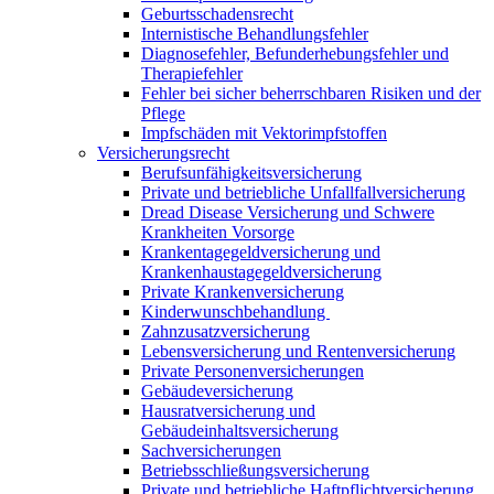
Geburtsschadensrecht
Internistische Behandlungsfehler
Diagnosefehler, Befunderhebungsfehler und
Therapiefehler
Fehler bei sicher beherrschbaren Risiken und der
Pflege
Impfschäden mit Vektorimpfstoffen
Versicherungsrecht
Berufsunfähigkeitsversicherung
Private und betriebliche Unfallfallversicherung
Dread Disease Versicherung und Schwere
Krankheiten Vorsorge
Krankentagegeldversicherung und
Krankenhaustagegeldversicherung
Private Krankenversicherung
Kinderwunschbehandlung
Zahnzusatzversicherung
Lebensversicherung und Rentenversicherung
Private Personenversicherungen
Gebäudeversicherung
Hausratversicherung und
Gebäudeinhaltsversicherung
Sachversicherungen
Betriebsschließungsversicherung
Private und betriebliche Haftpflichtversicherung